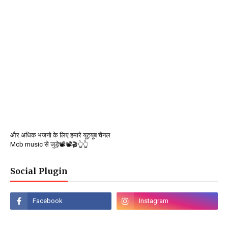
और अधिक भजनो के लिए हमारे यूट्यूब चैनल
Mcb music से जुड़े📽️📽️🎬👆👆
Social Plugin