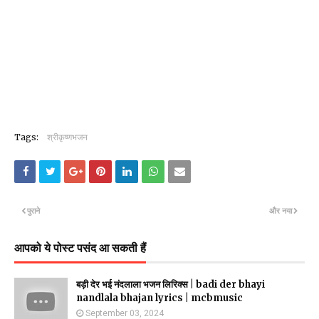
Tags:
श्रीकृष्णभजन
पुराने
और नया
आपको ये पोस्ट पसंद आ सकती हैं
बड़ी देर भई नंदलाला भजन लिरिक्स | badi der bhayi
nandlala bhajan lyrics | mcbmusic
September 03, 2024