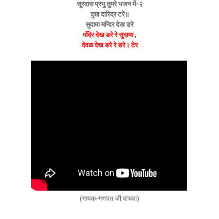
सूरदास प्रभु तुमरे भजन में-२
दुख दारिद्र टरे॥
सुदामा मन्दिर देख डरे
मंदिर देख डरे रे सुदामा ,
देवळ देख डरे रे डरे। टेर
(गायक-गणपत जी पांचवा)