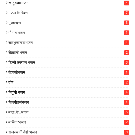
खाटूश्यामभजन
4
गजल लिरिक्स
7
गुरुवन्दना
3
गौमाताभजन
1
चारभुजानाथभजन
4
चेतावनी भजन
2
डिग्गी कल्याण भजन
3
तेजाजीभजन
1
दोहे
2
निर्गुणी भजन
4
फिल्मीतर्जभजन
1
माता_के_भजन
5
मार्मिक भजन
2
राजस्थानी देशी भजन
8