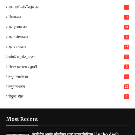
राधाराणी-मीराँबाईभजन
10
शिवभजन
14
श्रीकृष्णभजन
31
श्रीगणेशभजन
6
श्रीरामभजन
45
साँवरिया_सेठ_भजन
1
सिंगर हंसराज रघुवंशी
2
हनुमानचालिसा
4
हनुमानभजन
28
हिंदुत्व_गीत
1
Most Recent
ऊंचों देश अखंड जोगणिया थारो भजन लिरिक्स || ucho desh